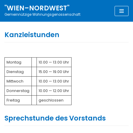
"WIEN–NORDWEST"
Zum
Gemeinnützige Wohnungsgenossenschaft
Inhalt
Kanzleistunden
Mon­tag
10.00 — 13.00 Uhr
Diens­tag
15.00 — 19.00 Uhr
Mitt­woch
10.00 — 13.00 Uhr
Don­ners­tag
10.00 — 12.00 Uhr
Frei­tag
geschlos­sen
Sprechstunde des Vorstands