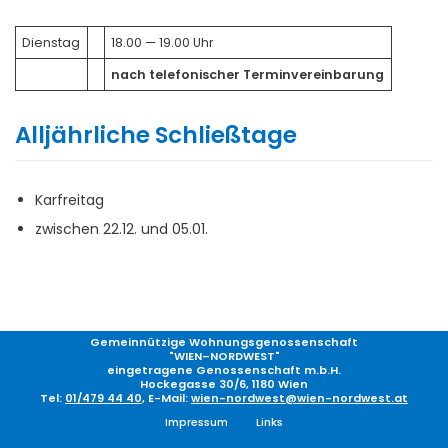
Diens­tag
18.00 — 19.00 Uhr
nach tele­fo­ni­scher Terminvereinbarung
Alljährliche Schließtage
Kar­frei­tag
zwi­schen 22.12. und 05.01.
Gemeinnützige Wohnungsgenossenschaft
"WIEN–NORDWEST"
eingetragene Genossenschaft m.b.H.
Hockegasse 30/6, 1180 Wien
Tel:
01/479 44 40
, E-Mail:
wien-nordwest@wien-nordwest.at
Impressum
Links