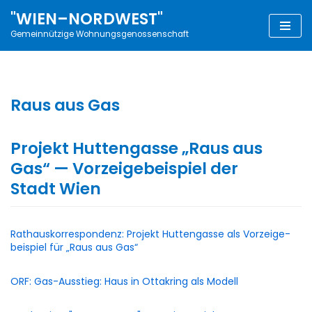
"WIEN–NORDWEST"
Zum
Gemeinnützige Wohnungsgenossenschaft
Inhalt
Raus aus Gas
Projekt Huttengasse „Raus aus
Gas“ — Vorzeigebeispiel der
Stadt Wien
Rat­haus­kor­re­spon­denz: Pro­jekt Hut­ten­gas­se als Vor­zei­ge­
bei­spiel für „Raus aus Gas“
ORF: Gas-Aus­stieg: Haus in Otta­kring als Modell