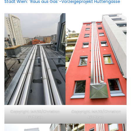
Stadt Wien: "Raus aus Gas"-Vorzeigeprojekt Huttengasse
Copy­right: MA20/Christian
Copy­right: MA20/Christian
Fürthner
Fürthner